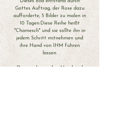
Dieses Bild entstand durch
Gottes Auftrag, der Rose dazu
aufforderte, 5 Bilder zu malen in
10 Tagen.Diese Reihe heißt
"Chamesch" und sie sollte ihn in
jedem Schritt mitnehmen und
ihre Hand von IHM führen
lassen.
Dann nahm er ihre Hand und
sagte: »Talita kum!« Das heißt
übersetzt: »Mädchen, steh auf!«
- Markus 5,41
Dieses Bild trägt eine ganz
persönliche Geschichte. Beim
Entstehungsprozess holte Jesus
bei Rose Sachen hoch, die tief
schmerzten und dazu führte,