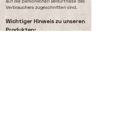
auf die persönlichen Bedürfnisse des
Verbrauchers zugeschnitten sind.
Wichtiger Hinweis zu unseren
Produkten:
Jedes unserer angebotenen
Kunstwerke und Bilder ist ein Unikat,
das erst nach Ihrer Bestellung
exklusiv und individuell für Sie
gedruckt und angefertigt wird. Es
handelt sich hierbei um eine
maßgefertigte Produktion, die
speziell für Sie in Auftrag gegeben
wird. Ein Widerrufsrecht sowie eine
Rückgabe oder ein Umtausch wegen
Nichtgefallens sind daher gemäß §
312g Abs. 2 Nr. 1 BGB für diese
Produkte ausgeschlossen.