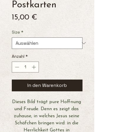
Postkarten
Preis
15,00 €
Size
*
Anzahl
*
In den Warenkorb
Dieses Bild trägt pure Hoffnung 
und Freude. Denn es zeigt das 
zuhause, in welches Jesus seine 
Schäfchen bringen wird: in die 
Herrlichkeit Gottes in 