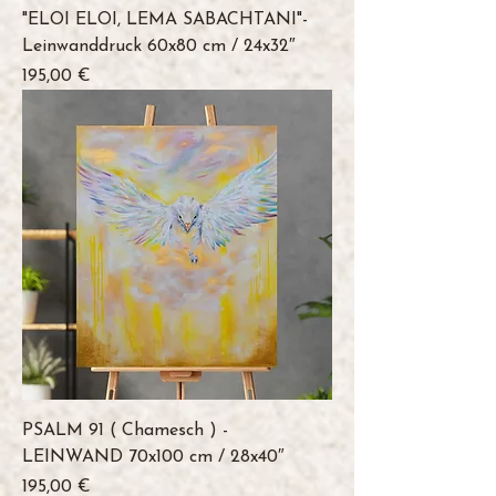
"ELOI ELOI, LEMA SABACHTANI"-
Leinwanddruck 60x80 cm / 24x32″
Preis
195,00 €
PSALM 91 ( Chamesch ) -
LEINWAND 70x100 cm / 28x40″
Preis
195,00 €