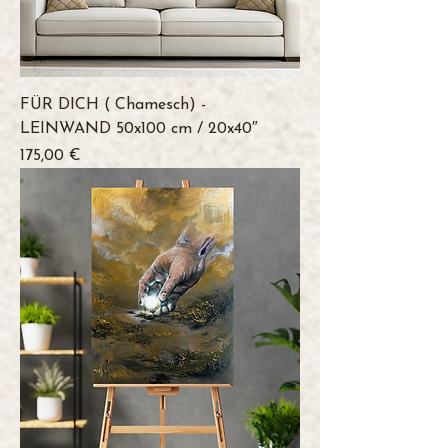
FÜR DICH ( Chamesch) -
LEINWAND 50x100 cm / 20x40″
Preis
175,00 €