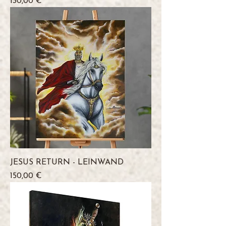
Preis
130,00 €
JESUS RETURN - LEINWAND
Preis
150,00 €