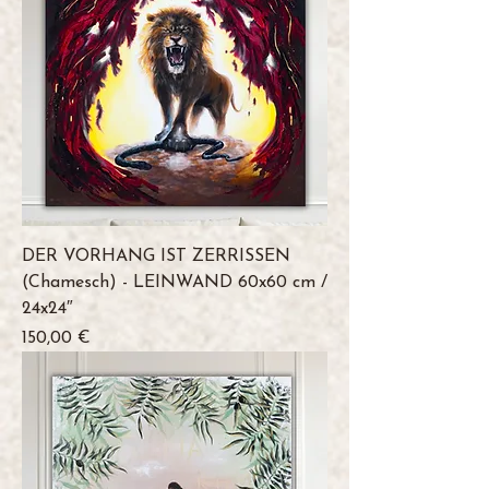
DER VORHANG IST ZERRISSEN
(Chamesch) - LEINWAND 60x60 cm /
24x24″
Preis
150,00 €